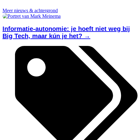
Meer nieuws & achtergrond
Informatie-autonomie: je hoeft niet weg bij
Big Tech, maar kún je het? →